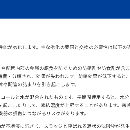
性能が劣化します。主な劣化の要因と交換の必要性は以下の
ラーや配管内部の金属の腐食を防ぐための
防錆剤
や
防食剤
が含
消費・分解され、効果が失われます。防錆効果が低下すると
障や配管の詰まりを引き起こします。
グリコールと水が混合されたものです。長期間使用すると、水分
を起こしたりして、凍結温度が上昇することがあります。寒
機器の損傷につながるリスクがあります。
物が不凍液に混ざり、
スラッジ
と呼ばれる泥状の沈殿物が発生