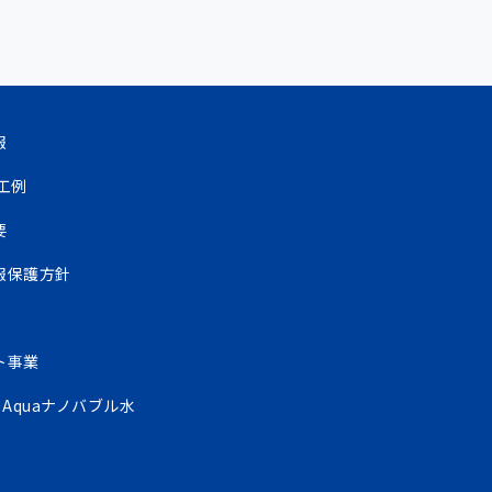
報
工例
要
報保護方針
ト事業
y Aquaナノバブル水