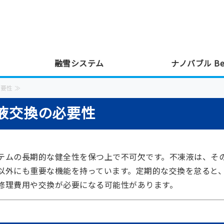
式会社東創建｜融雪 ロｰドヒｰティング・
融雪システム
ナノバブル Bea
要性 ≫
液交換の必要性
テムの長期的な健全性を保つ上で不可欠です。不凍液は、そ
以外にも重要な機能を持っています。定期的な交換を怠ると
修理費用や交換が必要になる可能性があります。