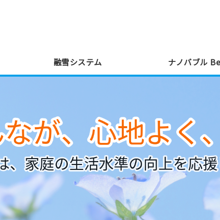
式会社東創建｜融雪 ロｰドヒｰティング・
融雪システム
ナノバブル Bea