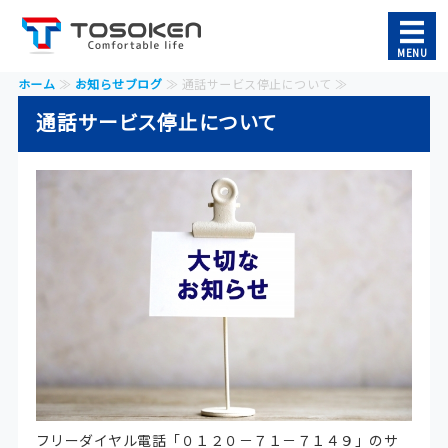
株式会社東創建｜融雪 ロｰドヒｰ
MENU
ホーム
≫
お知らせブログ
≫ 通話サービス停止について ≫
ホーム
通話サービス停止について
ペイント事業
融雪システム
ナノバブル BeautyAqua
お問い合わせ
フリーダイヤル電話「０１２０－７１－７１４９」のサ