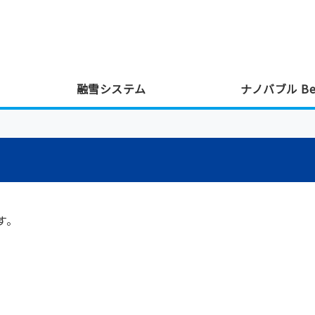
式会社東創建｜融雪 ロｰドヒｰティング・
融雪システム
ナノバブル Bea
す。
。