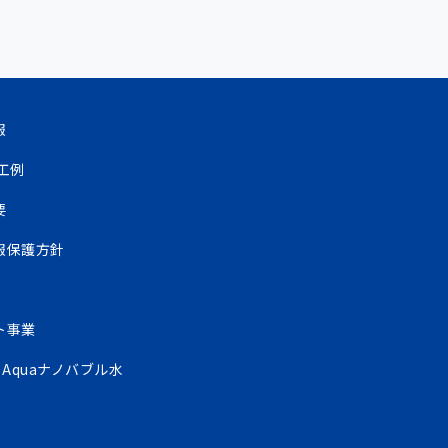
報
工例
要
報保護方針
ト事業
y Aquaナノバブル水